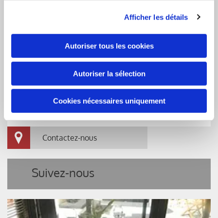
Afficher les détails
Horaires d'ouverture
Autoriser tous les cookies
Lundi - Mardi
Fermé
Mercredi - Samedi
12:00 - 13:30
19:30 - 20:30
Autoriser la sélection
Dimanche
12:00 - 13:30
Cookies nécessaires uniquement
Le Dimanche seulement le midi.
Contactez-nous
Suivez-nous