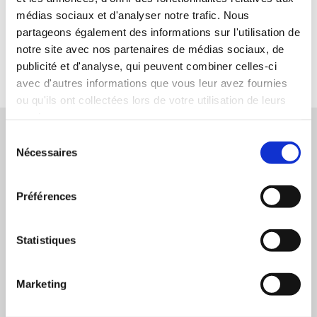
Que ce soit pour le plat du jour ou le menu de saison, Didier Neboud est
médias sociaux et d'analyser notre trafic. Nous
un fervent défenseur des produits locaux et met un point d'honneur à ne
partageons également des informations sur l'utilisation de
servir que des produits frais.
notre site avec nos partenaires de médias sociaux, de
publicité et d'analyse, qui peuvent combiner celles-ci
En savoir +
avec d'autres informations que vous leur avez fournies
ou qu'ils ont collectées lors de votre utilisation de leurs
services.
Sélection
04 70 43 74 66
Nécessaires
du
consentement
Préférences
Coordonnées
AUBERGE DES TUREAUX
Statistiques
Auberge des Tureaux - Le Bourg
03150 MONTAIGU LE BLIN
Marketing
Localiser